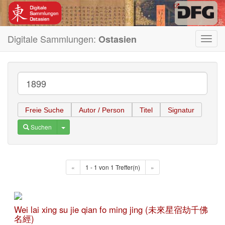
Digitale Sammlungen:
Ostasien
Toggl
navig
Freie Suche
Autor / Person
Titel
Signatur
Toggle Dropdown
Suchen
«
1 - 1 von 1 Treffer(n)
»
Wei lai xing su jie qian fo ming jing (未來星宿劫千佛
名經)