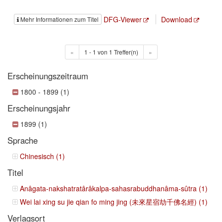
DFG-Viewer
Download
Mehr Informationen zum Titel
«
1 - 1 von 1 Treffer(n)
»
Erscheinungszeitraum
1800 - 1899 (1)
Erscheinungsjahr
1899 (1)
Sprache
Chinesisch (1)
Titel
Anâgata-nakshatratârâkalpa-sahasrabuddhanâma-sûtra (1)
Wei lai xing su jie qian fo ming jing (未來星宿劫千佛名經) (1)
Verlagsort