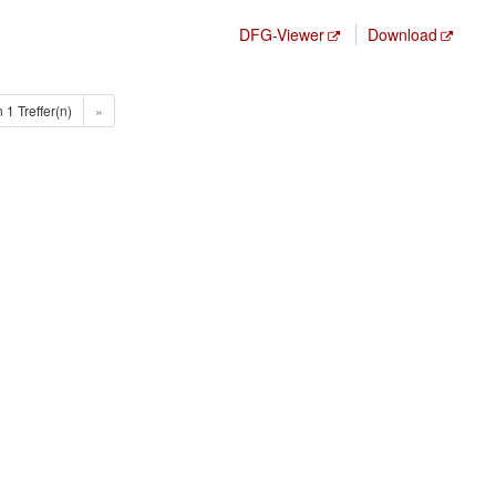
DFG-Viewer
Download
n 1 Treffer(n)
»