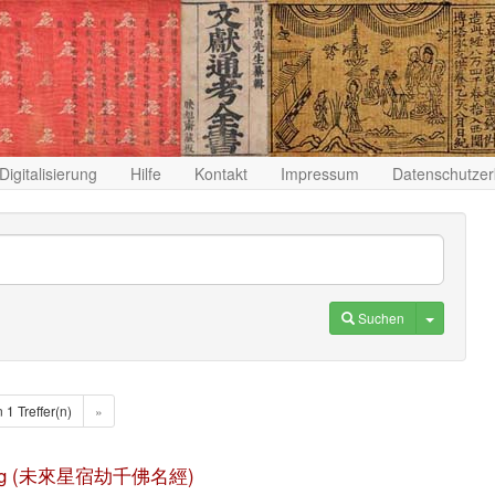
Digitalisierung
Hilfe
Kontakt
Impressum
Datenschutzer
Toggle D
Suchen
n 1 Treffer(n)
»
ming jing (未來星宿劫千佛名經)