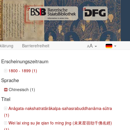
A
klärung
Barrierefreiheit
A
Erscheinungszeitraum
1800 - 1899 (1)
Sprache
ropdown
Chinesisch (1)
Titel
Anâgata-nakshatratârâkalpa-sahasrabuddhanâma-sûtra
(1)
Wei lai xing su jie qian fo ming jing (未來星宿劫千佛名經)
(1)