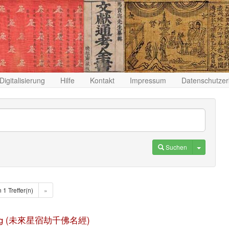
Digitalisierung
Hilfe
Kontakt
Impressum
Datenschutzer
Toggle D
Suchen
n 1 Treffer(n)
»
ming jing (未來星宿劫千佛名經)