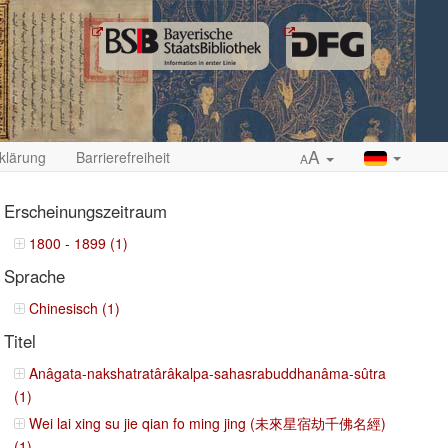
A
klärung
Barrierefreiheit
A
Erscheinungszeitraum
1800 - 1899 (1)
Sprache
ropdown
Chinesisch (1)
Titel
Anâgata-nakshatratârâkalpa-sahasrabuddhanâma-sûtra
(1)
Wei lai xing su jie qian fo ming jing (未來星宿劫千佛名經)
(1)