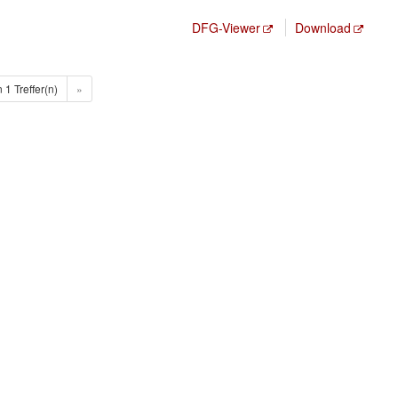
DFG-Viewer
Download
n 1 Treffer(n)
»