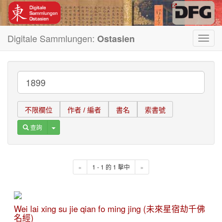
Digitale Sammlungen:
Ostasien
Toggl
navig
不限欄位
作者 / 編者
書名
索書號
Toggle Dropdown
查詢
«
1 - 1 的 1 擊中
»
Wei lai xing su jie qian fo ming jing (未來星宿劫千佛
名經)