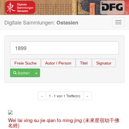
Digitale Sammlungen:
Ostasien
Toggl
navig
Freie Suche
Autor / Person
Titel
Signatur
Toggle Dropdown
Suchen
«
1 - 1 von 1 Treffer(n)
»
Wei lai xing su jie qian fo ming jing (未來星宿劫千佛
名經)