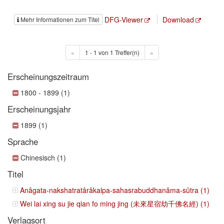
DFG-Viewer
Download
Mehr Informationen zum Titel
«
1 - 1 von 1 Treffer(n)
»
Erscheinungszeitraum
1800 - 1899 (1)
Erscheinungsjahr
1899 (1)
Sprache
Chinesisch (1)
Titel
Anâgata-nakshatratârâkalpa-sahasrabuddhanâma-sûtra (1)
Wei lai xing su jie qian fo ming jing (未來星宿劫千佛名經) (1)
Verlagsort