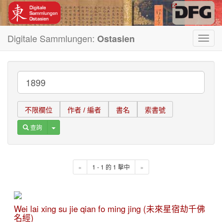
Digitale Sammlungen:
Ostasien
Toggl
navig
不限欄位
作者 / 編者
書名
索書號
Toggle Dropdown
查詢
«
1 - 1 的 1 擊中
»
Wei lai xing su jie qian fo ming jing (未來星宿劫千佛
名經)