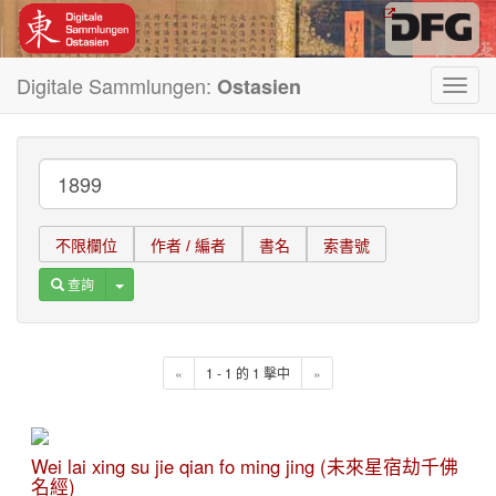
Digitale Sammlungen:
Ostasien
Toggl
navig
不限欄位
作者 / 編者
書名
索書號
Toggle Dropdown
查詢
«
1 - 1 的 1 擊中
»
Wei lai xing su jie qian fo ming jing (未來星宿劫千佛
名經)