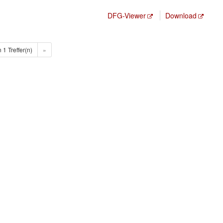
DFG-Viewer
Download
n 1 Treffer(n)
»