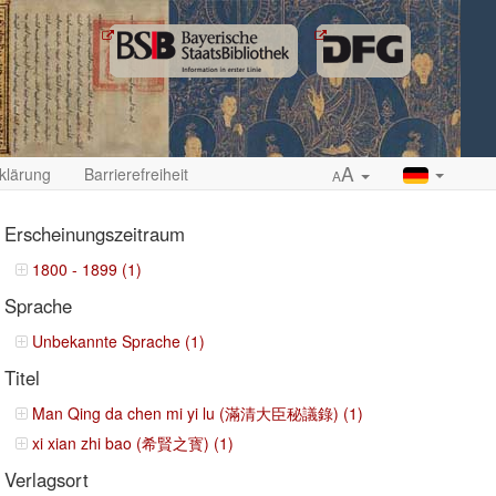
A
klärung
Barrierefreiheit
A
Erscheinungszeitraum
1800 - 1899 (1)
Sprache
ropdown
Unbekannte Sprache (1)
Titel
Man Qing da chen mi yi lu (滿清大臣秘議錄) (1)
xi xian zhi bao (希賢之寳) (1)
Verlagsort