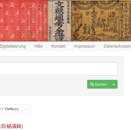
Digitalisierung
Hilfe
Kontakt
Impressum
Datenschutzer
Toggle D
Suchen
n 1 Treffer(n)
»
(滿清大臣秘議錄)