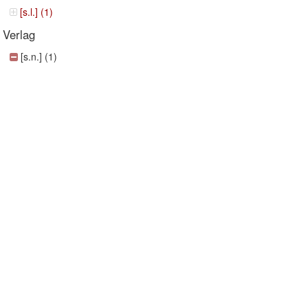
[s.l.] (1)
Verlag
[s.n.] (1)