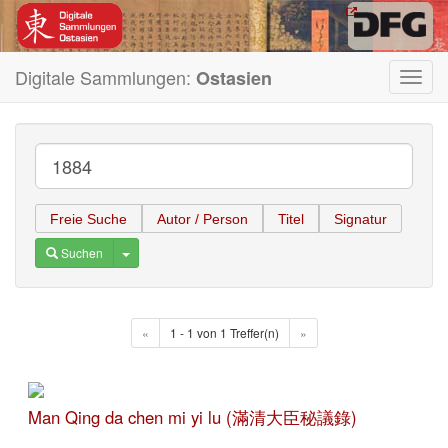
Digitale Sammlungen:
Ostasien
Toggl
navig
Freie Suche
Autor / Person
Titel
Signatur
Toggle Dropdown
Suchen
«
1 - 1 von 1 Treffer(n)
»
Man Qing da chen mi yi lu (滿清大臣秘議錄)