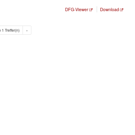
DFG-Viewer
Download
n 1 Treffer(n)
»