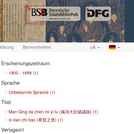
A
klärung
Barrierefreiheit
A
Erscheinungszeitraum
1800 - 1899 (1)
Sprache
ropdown
Unbekannte Sprache (1)
Titel
Man Qing da chen mi yi lu (滿清大臣秘議錄) (1)
xi xian zhi bao (希賢之寳) (1)
Verlagsort