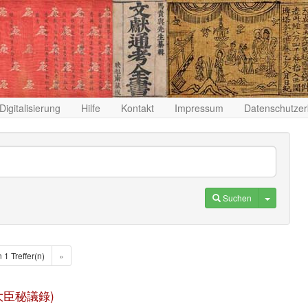
Digitalisierung
Hilfe
Kontakt
Impressum
Datenschutzer
Toggle D
Suchen
n 1 Treffer(n)
»
(滿清大臣秘議錄)