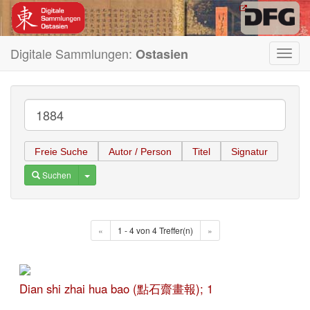
Digitale Sammlungen:
Ostasien
Toggl
navig
Freie Suche
Autor / Person
Titel
Signatur
Toggle Dropdown
Suchen
«
1 - 4 von 4 Treffer(n)
»
Dian shi zhai hua bao (點石齋畫報); 1