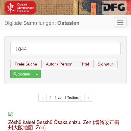
Digitale Sammlungen:
Ostasien
Toggl
navig
Freie Suche
Autor / Person
Titel
Signatur
Toggle Dropdown
Suchen
«
1 - 1 von 1 Treffer(n)
»
Zōshū kaisei Sesshū Ōsaka chizu. Zen (増脩改正攝
州大阪地図. Zen)