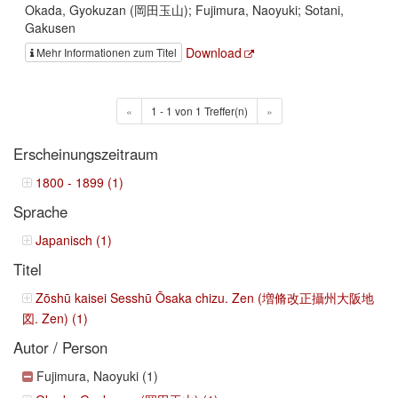
Okada, Gyokuzan (岡田玉山); Fujimura, Naoyuki; Sotani,
Gakusen
Download
Mehr Informationen zum Titel
«
1 - 1 von 1 Treffer(n)
»
Erscheinungszeitraum
1800 - 1899 (1)
Sprache
Japanisch (1)
Titel
Zōshū kaisei Sesshū Ōsaka chizu. Zen (増脩改正攝州大阪地
図. Zen) (1)
Autor / Person
Fujimura, Naoyuki (1)