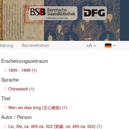
A
klärung
Barrierefreiheit
A
Erscheinungszeitraum
1800 - 1899 (1)
Sprache
ropdown
Chinesisch (1)
Titel
Wen xin diao long (文心雕龍) (1)
Autor / Person
Liu, Xie, ca. 465-ca. 522 (劉勰, ca. 465-ca. 522) (1)