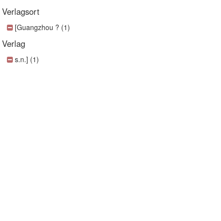
Verlagsort
[Guangzhou ? (1)
Verlag
s.n.] (1)