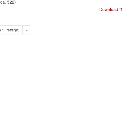
-ca. 522)
Download
n 1 Treffer(n)
»