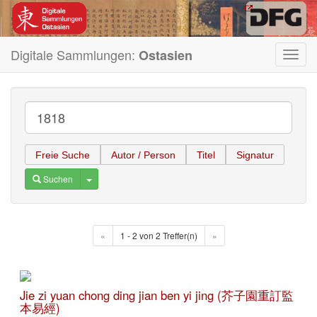
Digitale Sammlungen:
Ostasien
Toggl
navig
Freie Suche
Autor / Person
Titel
Signatur
Toggle Dropdown
Suchen
«
1 - 2 von 2 Treffer(n)
»
Jie zi yuan chong ding jian ben yi jing (芥子園重訂監
本易經)