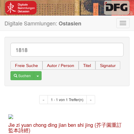
Digitale Sammlungen:
Ostasien
Toggl
navig
Freie Suche
Autor / Person
Titel
Signatur
Toggle Dropdown
Suchen
«
1 - 1 von 1 Treffer(n)
»
Jie zi yuan chong ding jian ben shi jing (芥子園重訂
監本詩經)