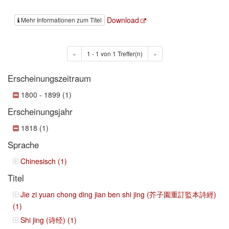
Download
Mehr Informationen zum Titel
«
1 - 1 von 1 Treffer(n)
»
Erscheinungszeitraum
1800 - 1899 (1)
Erscheinungsjahr
1818 (1)
Sprache
Chinesisch (1)
Titel
Jie zi yuan chong ding jian ben shi jing (芥子園重訂監本詩經)
(1)
Shi jing (诗经) (1)