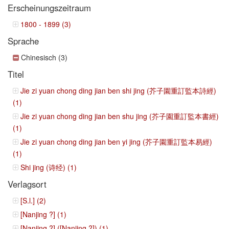
Erscheinungszeitraum
1800 - 1899 (3)
Sprache
Chinesisch (3)
Titel
Jie zi yuan chong ding jian ben shi jing (芥子園重訂監本詩經)
(1)
Jie zi yuan chong ding jian ben shu jing (芥子園重訂監本書經)
(1)
Jie zi yuan chong ding jian ben yi jing (芥子園重訂監本易經)
(1)
Shi jing (诗经) (1)
Verlagsort
[S.l.] (2)
[Nanjing ?] (1)
[Nanjing ?] ([Nanjing ?]) (1)