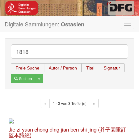
Digitale Sammlungen:
Ostasien
Toggl
navig
Freie Suche
Autor / Person
Titel
Signatur
Toggle Dropdown
Suchen
«
1 - 3 von 3 Treffer(n)
»
Jie zi yuan chong ding jian ben shi jing (芥子園重訂
監本詩經)