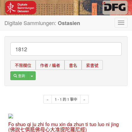
Digitale Sammlungen:
Ostasien
Toggl
navig
不限欄位
作者 / 編者
書名
索書號
Toggle Dropdown
查詢
«
1 - 1 的 1 擊中
»
Fo shuo qi ju zhi fo mu xin da zhun ti tuo luo ni jing
(佛說七俱胝佛母心大准提陀羅尼經)