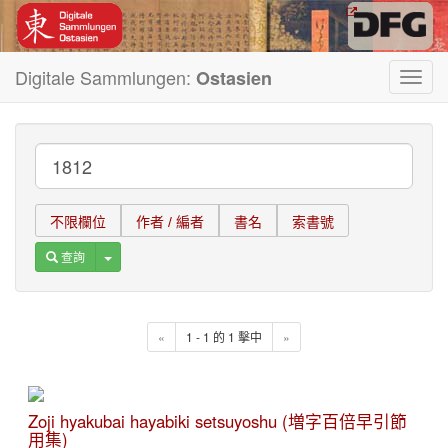
Digitale Sammlungen:
Ostasien
Toggl
navig
不限欄位
作者 / 編者
書名
索書號
Toggle Dropdown
查詢
«
1 - 1 的 1 擊中
»
Zoji hyakubai hayabiki setsuyoshu (増字百倍早引節
用集)