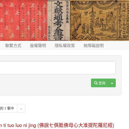
聯繫方式
版權聲明
隱私權政策
無障礙說明
Toggle D
查詢
1 的 1 擊中
»
 da zhun ti tuo luo ni jing (佛說七俱胝佛母心大准提陀羅尼經)