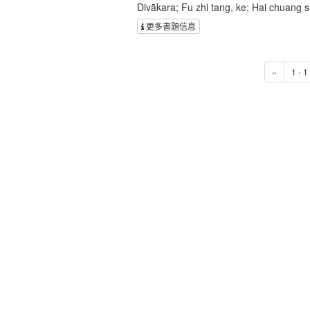
Divākara; Fu zhi tang, ke; Hai chuang s
更多書題信息
«
1 - 