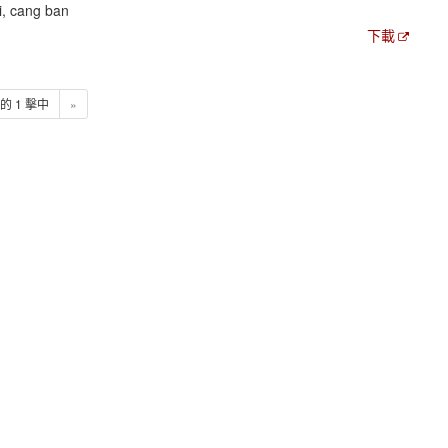
i, cang ban
下載
1 的 1 擊中
»