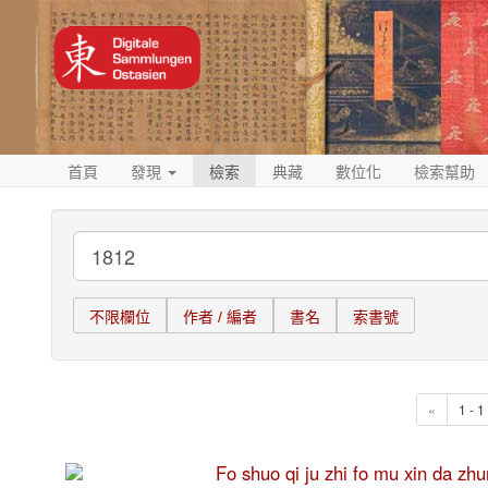
首頁
發現
檢索
典藏
數位化
檢索幫助
不限欄位
作者 / 編者
書名
索書號
«
1 - 
Fo shuo qi ju zhi fo mu xin