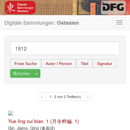
Digitale Sammlungen:
Ostasien
Toggl
navig
Freie Suche
Autor / Person
Titel
Signatur
Toggle Dropdown
Suchen
«
1 - 2 von 2 Treffer(n)
»
Yue ling cui bian. 1 (月令粹編. 1)
Qin, Jiamo, Qing (秦嘉謨)