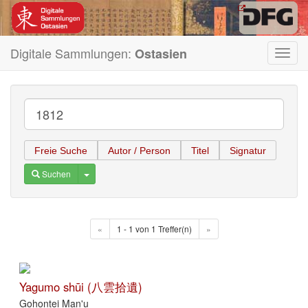
Digitale Sammlungen:
Ostasien
Toggl
navig
Freie Suche
Autor / Person
Titel
Signatur
Toggle Dropdown
Suchen
«
1 - 1 von 1 Treffer(n)
»
Yagumo shūi (八雲拾遺)
Gohontei Man'u