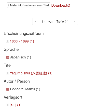
Download
Mehr Informationen zum Titel
«
1 - 1 von 1 Treffer(n)
»
Erscheinungszeitraum
1800 - 1899 (1)
Sprache
Japanisch (1)
Titel
Yagumo shūi (八雲拾遺) (1)
Autor / Person
Gohontei Man'u (1)
Verlagsort
[s.l.] (1)