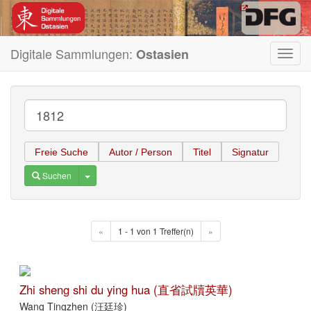
Digitale Sammlungen:
Ostasien
Toggl
navig
Freie Suche
Autor / Person
Titel
Signatur
Toggle Dropdown
Suchen
«
1 - 1 von 1 Treffer(n)
»
Zhi sheng shi du ying hua (直省試牘英華)
Wang Tingzhen (汪廷珍)