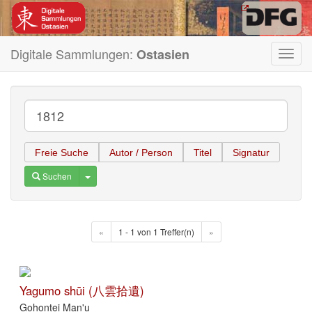
Digitale Sammlungen:
Ostasien
Toggl
navig
Freie Suche
Autor / Person
Titel
Signatur
Toggle Dropdown
Suchen
«
1 - 1 von 1 Treffer(n)
»
Yagumo shūi (八雲拾遺)
Gohontei Man'u