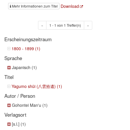
Download
Mehr Informationen zum Titel
«
1 - 1 von 1 Treffer(n)
»
Erscheinungszeitraum
1800 - 1899 (1)
Sprache
Japanisch (1)
Titel
Yagumo shūi (八雲拾遺) (1)
Autor / Person
Gohontei Man'u (1)
Verlagsort
[s.l.] (1)