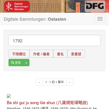
Digitale Sammlungen:
Ostasien
Toggl
navig
不限欄位
作者 / 編者
書名
索書號
Toggle Dropdown
查詢
«
1 - 1 的 1 擊中
»
Ba shi gui ju song lüe shuo (八識規矩頌略說)
Hanshan, 1546-1623 (德清, 1546-1623); Hai chuang si, ke,