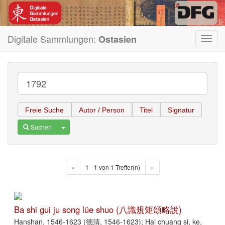
Digitale Sammlungen:
Ostasien
Toggl
navig
Freie Suche
Autor / Person
Titel
Signatur
Toggle Dropdown
Suchen
«
1 - 1 von 1 Treffer(n)
»
Ba shi gui ju song lüe shuo (八識規矩頌略說)
Hanshan, 1546-1623 (德清, 1546-1623); Hai chuang si, ke,