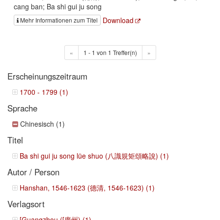
cang ban; Ba shi gui ju song
Download
Mehr Informationen zum Titel
«
1 - 1 von 1 Treffer(n)
»
Erscheinungszeitraum
1700 - 1799 (1)
Sprache
Chinesisch (1)
Titel
Ba shi gui ju song lüe shuo (八識規矩頌略說) (1)
Autor / Person
Hanshan, 1546-1623 (德清, 1546-1623) (1)
Verlagsort
[Guangzhou ([廣州) (1)