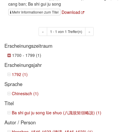
cang ban; Ba shi gui ju song
Download
Mehr Informationen zum Titel
«
1 - 1 von 1 Treffer(n)
»
Erscheinungszeitraum
1700 - 1799 (1)
Erscheinungsjahr
1792 (1)
Sprache
Chinesisch (1)
Titel
Ba shi gui ju song lüe shuo (八識規矩頌略說) (1)
Autor / Person
Hanshan, 1546-1623 (德清, 1546-1623) (1)