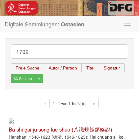
Digitale Sammlungen:
Ostasien
Toggl
navig
Freie Suche
Autor / Person
Titel
Signatur
Toggle Dropdown
Suchen
«
1 - 1 von 1 Treffer(n)
»
Ba shi gui ju song lüe shuo (八識規矩頌略說)
Hanshan, 1546-1623 (德清, 1546-1623); Hai chuang si, ke,