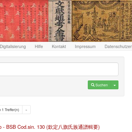
Digitalisierung
Hilfe
Kontakt
Impressum
Datenschutzer
Toggle D
Suchen
n 1 Treffer(n)
»
u ji yao - BSB Cod.sin. 130 (欽定八旗氏族通譜輯要)