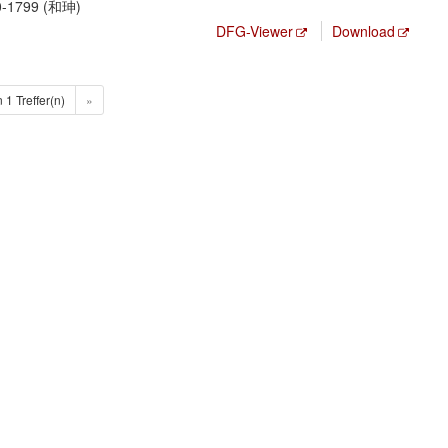
0-1799 (和珅)
DFG-Viewer
Download
n 1 Treffer(n)
»