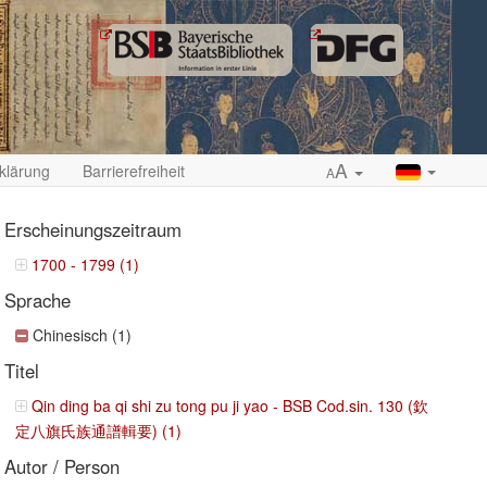
A
klärung
Barrierefreiheit
A
Erscheinungszeitraum
1700 - 1799 (1)
Sprache
ropdown
Chinesisch (1)
Titel
Qin ding ba qi shi zu tong pu ji yao - BSB Cod.sin. 130 (欽
定八旗氏族通譜輯要) (1)
Autor / Person