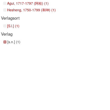
Agui, 1717-1797 (阿桂) (1)
Hesheng, 1750-1799 (和珅) (1)
Verlagsort
[S.l.] (1)
Verlag
[s.n.] (1)