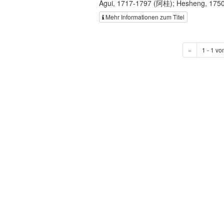
Agui, 1717-1797 (阿桂); Hesheng, 175
Mehr Informationen zum Titel
«
1 - 1 vo