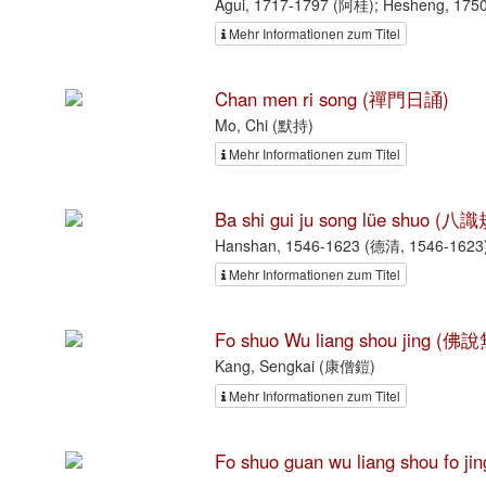
Agui, 1717-1797 (阿桂); Hesheng, 175
Mehr Informationen zum Titel
Chan men ri song (禪門日誦)
Mo, Chi (默持)
Mehr Informationen zum Titel
Ba shi gui ju song lüe shuo
Hanshan, 1546-1623 (德清, 1546-1623); H
Mehr Informationen zum Titel
Fo shuo Wu liang shou jing 
Kang, Sengkai (康僧鎧)
Mehr Informationen zum Titel
Fo shuo guan wu liang shou 