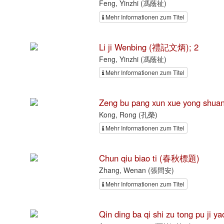
Feng, Yinzhi (馮蔭祉)
Mehr Informationen zum Titel
Li ji Wenbing (禮記文炳); 2
Feng, Yinzhi (馮蔭祉)
Mehr Informationen zum Titel
Zeng bu pang xun xue yong 
Kong, Rong (孔榮)
Mehr Informationen zum Titel
Chun qiu biao ti (春秋標題)
Zhang, Wenan (張問安)
Mehr Informationen zum Titel
Qin ding ba qi shi zu tong p