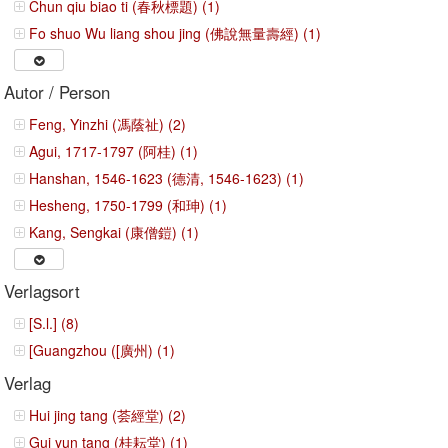
Chun qiu biao ti (春秋標題) (1)
Fo shuo Wu liang shou jing (佛說無量壽經) (1)
Autor / Person
Feng, Yinzhi (馮蔭祉) (2)
Agui, 1717-1797 (阿桂) (1)
Hanshan, 1546-1623 (德清, 1546-1623) (1)
Hesheng, 1750-1799 (和珅) (1)
Kang, Sengkai (康僧鎧) (1)
Verlagsort
[S.l.] (8)
[Guangzhou ([廣州) (1)
Verlag
Hui jing tang (荟經堂) (2)
Gui yun tang (桂耘堂) (1)