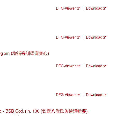
DFG-Viewer
Download
DFG-Viewer
Download
shuang xin (增補旁訓學庸爽心)
DFG-Viewer
Download
DFG-Viewer
Download
u ji yao - BSB Cod.sin. 130 (欽定八旗氏族通譜輯要)