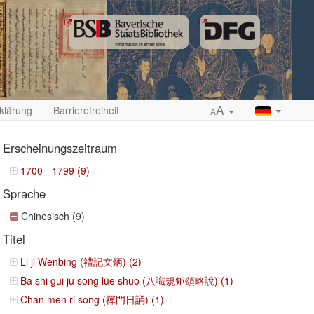
A
klärung
Barrierefreiheit
A
Erscheinungszeitraum
1700 - 1799 (9)
Sprache
ropdown
Chinesisch (9)
Titel
Li ji Wenbing (禮記文炳) (2)
Ba shi gui ju song lüe shuo (八識規矩頌略說) (1)
Chan men ri song (禪門日誦) (1)