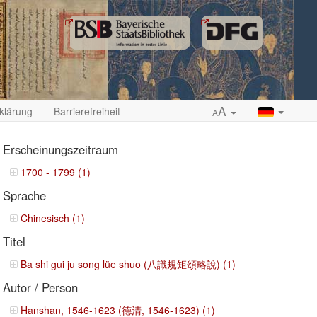
A
klärung
Barrierefreiheit
A
Erscheinungszeitraum
1700 - 1799 (1)
Sprache
ropdown
Chinesisch (1)
Titel
Ba shi gui ju song lüe shuo (八識規矩頌略說) (1)
Autor / Person
Hanshan, 1546-1623 (德清, 1546-1623) (1)