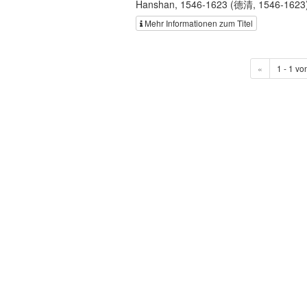
Hanshan, 1546-1623 (德清, 1546-1623); H
Mehr Informationen zum Titel
«
1 - 1 vo