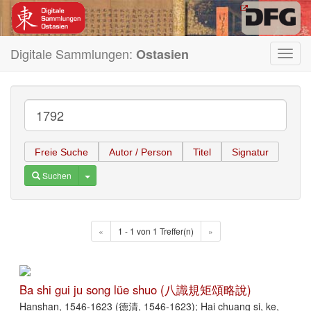
Digitale Sammlungen:
Ostasien
Toggl
navig
Freie Suche
Autor / Person
Titel
Signatur
Toggle Dropdown
Suchen
«
1 - 1 von 1 Treffer(n)
»
Ba shi gui ju song lüe shuo (八識規矩頌略說)
Hanshan, 1546-1623 (德清, 1546-1623); Hai chuang si, ke,