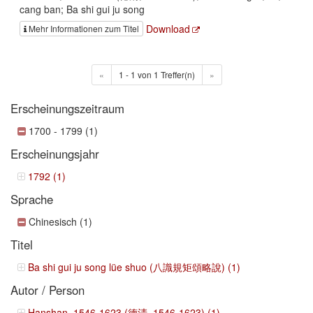
cang ban; Ba shi gui ju song
Download
Mehr Informationen zum Titel
«
1 - 1 von 1 Treffer(n)
»
Erscheinungszeitraum
1700 - 1799 (1)
Erscheinungsjahr
1792 (1)
Sprache
Chinesisch (1)
Titel
Ba shi gui ju song lüe shuo (八識規矩頌略說) (1)
Autor / Person
Hanshan, 1546-1623 (德清, 1546-1623) (1)