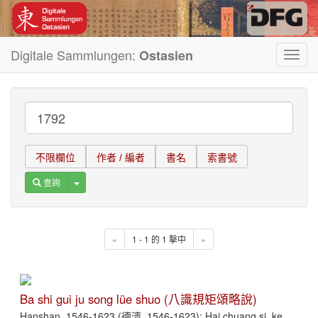
Digitale Sammlungen:
Ostasien
Toggl
navig
不限欄位
作者 / 編者
書名
索書號
Toggle Dropdown
查詢
«
1 - 1 的 1 擊中
»
Ba shi gui ju song lüe shuo (八識規矩頌略說)
Hanshan, 1546-1623 (德清, 1546-1623); Hai chuang si, ke,