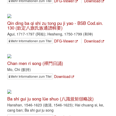
DFG-Viewer
Download
Mehr Informationen zum Titel
Qin ding ba qi shi zu tong pu ji yao - BSB Cod.sin.
130 (欽定八旗氏族通譜輯要)
Agui, 1717-1797 (阿桂); Hesheng, 1750-1799 (和珅)
DFG-Viewer
Download
Mehr Informationen zum Titel
Chan men ri song (禪門日誦)
Mo, Chi (默持)
Download
Mehr Informationen zum Titel
Ba shi gui ju song lüe shuo (八識規矩頌略說)
Hanshan, 1546-1623 (德清, 1546-1623); Hai chuang si, ke,
cang ban; Ba shi gui ju song