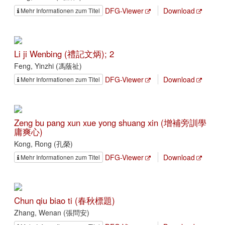
DFG-Viewer
Download
Mehr Informationen zum Titel
Li ji Wenbing (禮記文炳); 2
Feng, Yinzhi (馮蔭祉)
DFG-Viewer
Download
Mehr Informationen zum Titel
Zeng bu pang xun xue yong shuang xin (增補旁訓學
庸爽心)
Kong, Rong (孔榮)
DFG-Viewer
Download
Mehr Informationen zum Titel
Chun qiu biao ti (春秋標題)
Zhang, Wenan (張問安)