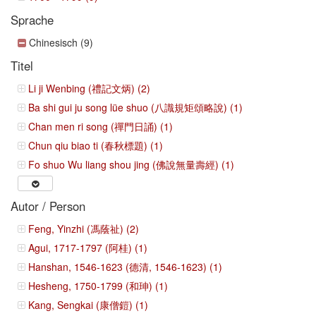
Sprache
Chinesisch (9)
Titel
Li ji Wenbing (禮記文炳) (2)
Ba shi gui ju song lüe shuo (八識規矩頌略說) (1)
Chan men ri song (禪門日誦) (1)
Chun qiu biao ti (春秋標題) (1)
Fo shuo Wu liang shou jing (佛說無量壽經) (1)
Autor / Person
Feng, Yinzhi (馮蔭祉) (2)
Agui, 1717-1797 (阿桂) (1)
Hanshan, 1546-1623 (德清, 1546-1623) (1)
Hesheng, 1750-1799 (和珅) (1)
Kang, Sengkai (康僧鎧) (1)