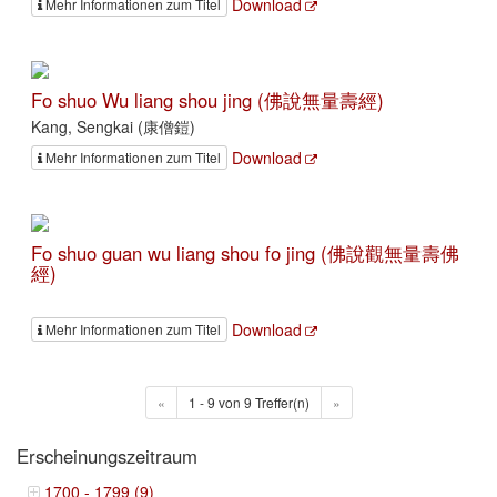
Download
Mehr Informationen zum Titel
Fo shuo Wu liang shou jing (佛說無量壽經)
Kang, Sengkai (康僧鎧)
Download
Mehr Informationen zum Titel
Fo shuo guan wu liang shou fo jing (佛說觀無量壽佛
經)
Download
Mehr Informationen zum Titel
«
1 - 9 von 9 Treffer(n)
»
Erscheinungszeitraum
1700 - 1799 (9)