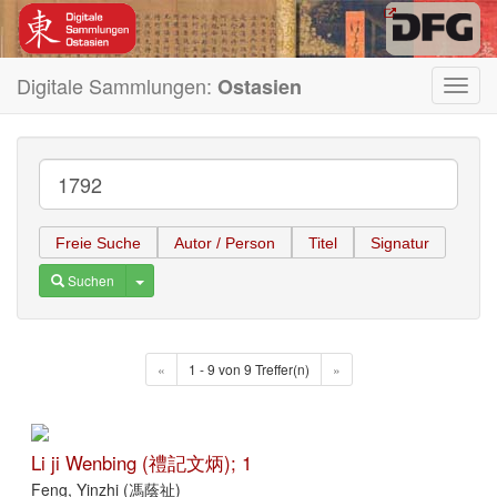
Digitale Sammlungen:
Ostasien
Toggl
navig
Freie Suche
Autor / Person
Titel
Signatur
Toggle Dropdown
Suchen
«
1 - 9 von 9 Treffer(n)
»
Li ji Wenbing (禮記文炳); 1
Feng, Yinzhi (馮蔭祉)