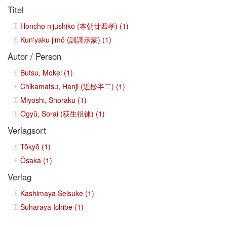
Titel
Honchō nijūshikō (本朝廿四孝) (1)
Kun'yaku jimō (訓譯示蒙) (1)
Autor / Person
Butsu, Mokei (1)
Chikamatsu, Hanji (近松半二) (1)
Miyoshi, Shōraku (1)
Ogyū, Sorai (荻生徂徕) (1)
Verlagsort
Tōkyō (1)
Ōsaka (1)
Verlag
Kashimaya Seisuke (1)
Suharaya Ichibē (1)