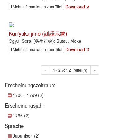
Download
Mehr Informationen zum Titel
Kun'yaku jimō (訓譯示蒙)
Ogyū, Sorai (荻生徂徕); Butsu, Mokei
Download
Mehr Informationen zum Titel
«
1 - 2 von 2 Treffer(n)
»
Erscheinungszeitraum
1700 - 1799 (2)
Erscheinungsjahr
1766 (2)
Sprache
Japanisch (2)