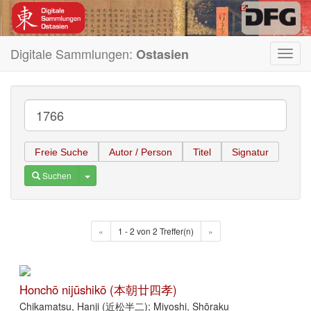
Digitale Sammlungen:
Ostasien
Toggl
navig
Freie Suche
Autor / Person
Titel
Signatur
Toggle Dropdown
Suchen
«
1 - 2 von 2 Treffer(n)
»
Honchō nijūshikō (本朝廿四孝)
Chikamatsu, Hanji (近松半二); Miyoshi, Shōraku