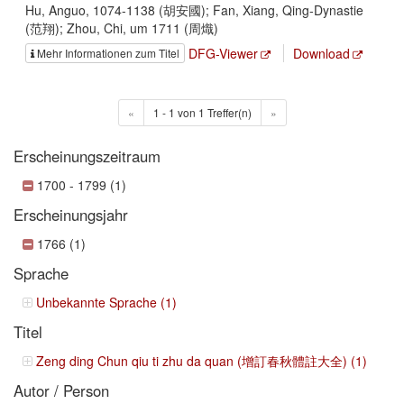
Hu, Anguo, 1074-1138 (胡安國); Fan, Xiang, Qing-Dynastie
(范翔); Zhou, Chi, um 1711 (周熾)
DFG-Viewer
Download
Mehr Informationen zum Titel
«
1 - 1 von 1 Treffer(n)
»
Erscheinungszeitraum
1700 - 1799 (1)
Erscheinungsjahr
1766 (1)
Sprache
Unbekannte Sprache (1)
Titel
Zeng ding Chun qiu ti zhu da quan (增訂春秋體註大全) (1)
Autor / Person