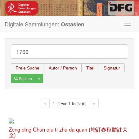
Digitale Sammlungen:
Ostasien
Toggl
navig
Freie Suche
Autor / Person
Titel
Signatur
Toggle Dropdown
Suchen
«
1 - 1 von 1 Treffer(n)
»
Zeng ding Chun qiu ti zhu da quan (增訂春秋體註大
全)