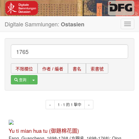
Digitale Sammlungen:
Ostasien
Toggl
navig
不限欄位
作者 / 編者
書名
索書號
Toggle Dropdown
查詢
«
1 - 1 的 1 擊中
»
Yu ti mian hua tu (御題棉花圖)
Fang, Guancheng, 1698-1768 (方觀承, 1698-1768); Qing