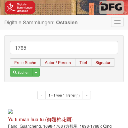
Digitale Sammlungen:
Ostasien
Toggl
navig
Freie Suche
Autor / Person
Titel
Signatur
Toggle Dropdown
Suchen
«
1 - 1 von 1 Treffer(n)
»
Yu ti mian hua tu (御題棉花圖)
Fang, Guancheng, 1698-1768 (方觀承, 1698-1768); Qing