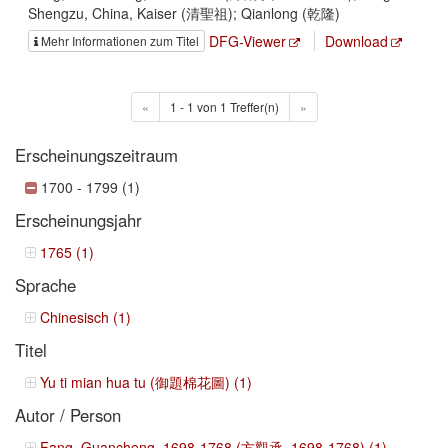
Shengzu, China, Kaiser (清聖祖); Qianlong (乾隆)
DFG-Viewer
Download
Mehr Informationen zum Titel
«
1 - 1 von 1 Treffer(n)
»
Erscheinungszeitraum
1700 - 1799 (1)
Erscheinungsjahr
1765 (1)
Sprache
Chinesisch (1)
Titel
Yu ti mian hua tu (御題棉花圖) (1)
Autor / Person
Fang, Guancheng, 1698-1768 (方觀承, 1698-1768) (1)