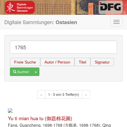
Digitale Sammlungen:
Ostasien
Toggl
navig
Freie Suche
Autor / Person
Titel
Signatur
Toggle Dropdown
Suchen
«
1 - 3 von 3 Treffer(n)
»
Yu ti mian hua tu (御題棉花圖)
Fang, Guancheng, 1698-1768 (方觀承, 1698-1768); Qing