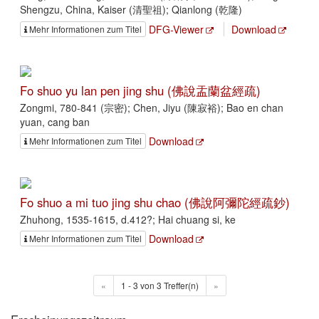
Shengzu, China, Kaiser (清聖祖); Qianlong (乾隆)
DFG-Viewer
Download
Mehr Informationen zum Titel
Fo shuo yu lan pen jing shu (佛說盂蘭盆經疏)
Zongmi, 780-841 (宗密); Chen, Jiyu (陳寂裕); Bao en chan
yuan, cang ban
Download
Mehr Informationen zum Titel
Fo shuo a mi tuo jing shu chao (佛說阿彌陀經疏鈔)
Zhuhong, 1535-1615, d.412?; Hai chuang si, ke
Download
Mehr Informationen zum Titel
«
1 - 3 von 3 Treffer(n)
»