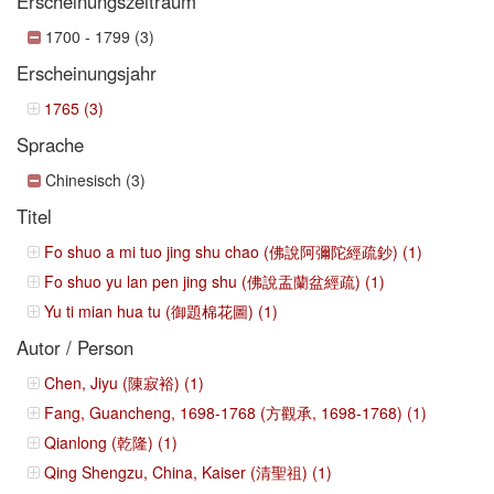
Erscheinungszeitraum
1700 - 1799 (3)
Erscheinungsjahr
1765 (3)
Sprache
Chinesisch (3)
Titel
Fo shuo a mi tuo jing shu chao (佛說阿彌陀經疏鈔) (1)
Fo shuo yu lan pen jing shu (佛說盂蘭盆經疏) (1)
Yu ti mian hua tu (御題棉花圖) (1)
Autor / Person
Chen, Jiyu (陳寂裕) (1)
Fang, Guancheng, 1698-1768 (方觀承, 1698-1768) (1)
Qianlong (乾隆) (1)
Qing Shengzu, China, Kaiser (清聖祖) (1)