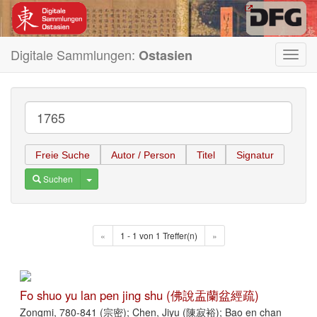
Digitale Sammlungen:
Ostasien
Toggl
navig
Freie Suche
Autor / Person
Titel
Signatur
Toggle Dropdown
Suchen
«
1 - 1 von 1 Treffer(n)
»
Fo shuo yu lan pen jing shu (佛說盂蘭盆經疏)
Zongmi, 780-841 (宗密); Chen, Jiyu (陳寂裕); Bao en chan