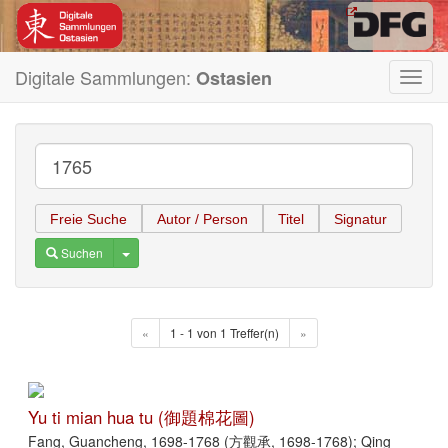
Digitale Sammlungen:
Ostasien
Toggl
navig
Freie Suche
Autor / Person
Titel
Signatur
Toggle Dropdown
Suchen
«
1 - 1 von 1 Treffer(n)
»
Yu ti mian hua tu (御題棉花圖)
Fang, Guancheng, 1698-1768 (方觀承, 1698-1768); Qing