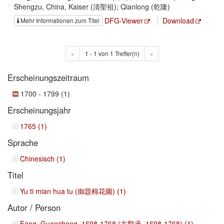
Shengzu, China, Kaiser (清聖祖); Qianlong (乾隆)
DFG-Viewer
Download
Mehr Informationen zum Titel
«
1 - 1 von 1 Treffer(n)
»
Erscheinungszeitraum
1700 - 1799 (1)
Erscheinungsjahr
1765 (1)
Sprache
Chinesisch (1)
Titel
Yu ti mian hua tu (御題棉花圖) (1)
Autor / Person
Fang, Guancheng, 1698-1768 (方觀承, 1698-1768) (1)