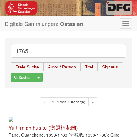
Digitale Sammlungen:
Ostasien
Toggl
navig
Freie Suche
Autor / Person
Titel
Signatur
Toggle Dropdown
Suchen
«
1 - 1 von 1 Treffer(n)
»
Yu ti mian hua tu (御題棉花圖)
Fang, Guancheng, 1698-1768 (方觀承, 1698-1768); Qing