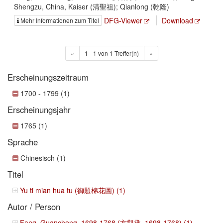
Shengzu, China, Kaiser (清聖祖); Qianlong (乾隆)
DFG-Viewer
Download
Mehr Informationen zum Titel
«
1 - 1 von 1 Treffer(n)
»
Erscheinungszeitraum
1700 - 1799 (1)
Erscheinungsjahr
1765 (1)
Sprache
Chinesisch (1)
Titel
Yu ti mian hua tu (御題棉花圖) (1)
Autor / Person
Fang, Guancheng, 1698-1768 (方觀承, 1698-1768) (1)