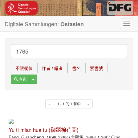
Digitale Sammlungen:
Ostasien
Toggl
navig
不限欄位
作者 / 編者
書名
索書號
Toggle Dropdown
查詢
«
1 - 1 的 1 擊中
»
Yu ti mian hua tu (御題棉花圖)
Fang, Guancheng, 1698-1768 (方觀承, 1698-1768); Qing