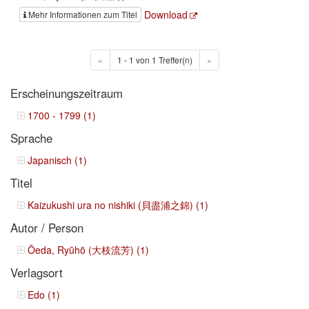
Download
Mehr Informationen zum Titel
«
1 - 1 von 1 Treffer(n)
»
Erscheinungszeitraum
1700 - 1799 (1)
Sprache
Japanisch (1)
Titel
Kaizukushi ura no nishiki (貝盡浦之錦) (1)
Autor / Person
Ōeda, Ryūhō (大枝流芳) (1)
Verlagsort
Edo (1)