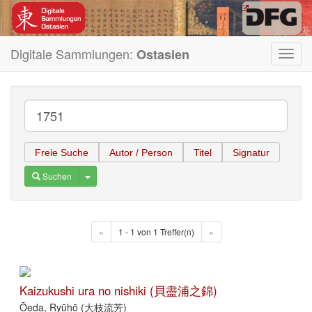
Digitale Sammlungen:
Ostasien
Toggl
navig
Freie Suche
Autor / Person
Titel
Signatur
Toggle Dropdown
Suchen
«
1 - 1 von 1 Treffer(n)
»
Kaizukushi ura no nishiki (貝盡浦之錦)
Ōeda, Ryūhō (大枝流芳)