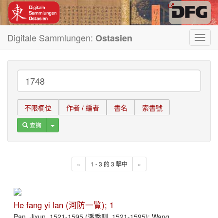
Digitale Sammlungen:
Ostasien
Toggl
navig
不限欄位
作者 / 編者
書名
索書號
Toggle Dropdown
查詢
«
1 - 3 的 3 擊中
»
He fang yi lan (河防一覧); 1
Pan, Jixun, 1521-1595 (潘季馴, 1521-1595); Wang,