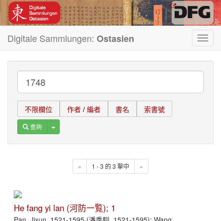
Digitale Sammlungen:
Ostasien
Toggl
navig
不限欄位
作者 / 編者
書名
索書號
Toggle Dropdown
查詢
«
1 - 3 的 3 擊中
»
He fang yi lan (河防一覧); 1
Pan, Jixun, 1521-1595 (潘季馴, 1521-1595); Wang,