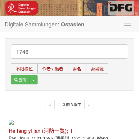
Digitale Sammlungen:
Ostasien
Toggl
navig
不限欄位
作者 / 編者
書名
索書號
Toggle Dropdown
查詢
«
1 - 3 的 3 擊中
»
He fang yi lan (河防一覧); 1
Pan, Jixun, 1521-1595 (潘季馴, 1521-1595); Wang,