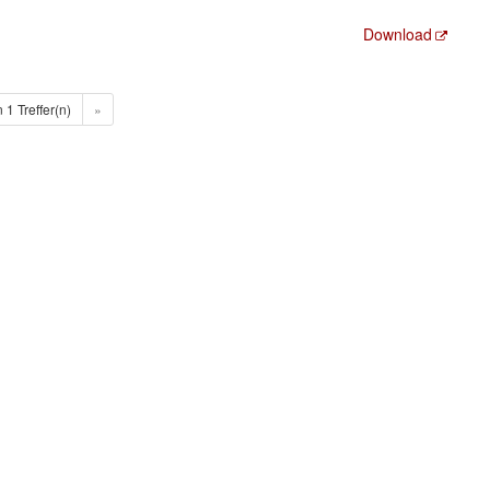
Download
n 1 Treffer(n)
»