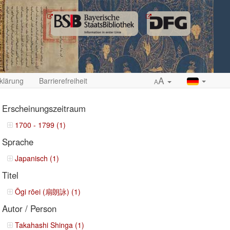
A
klärung
Barrierefreiheit
A
Erscheinungszeitraum
1700 - 1799 (1)
Sprache
ropdown
Japanisch (1)
Titel
Ōgi rōei (扇朗詠) (1)
Autor / Person
Takahashi Shinga (1)