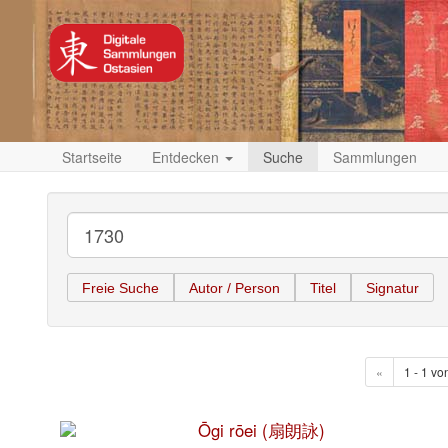
Startseite
Entdecken
Suche
Sammlungen
Freie Suche
Autor / Person
Titel
Signatur
«
1 - 1 vo
Ōgi rōei (扇朗詠)