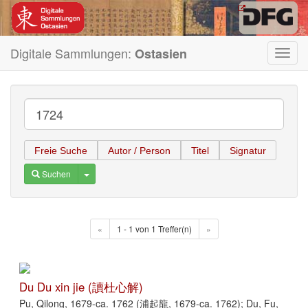
Digitale Sammlungen:
Ostasien
Toggl
navig
Freie Suche
Autor / Person
Titel
Signatur
Toggle Dropdown
Suchen
«
1 - 1 von 1 Treffer(n)
»
Du Du xin jie (讀杜心解)
Pu, Qilong, 1679-ca. 1762 (浦起龍, 1679-ca. 1762); Du, Fu,