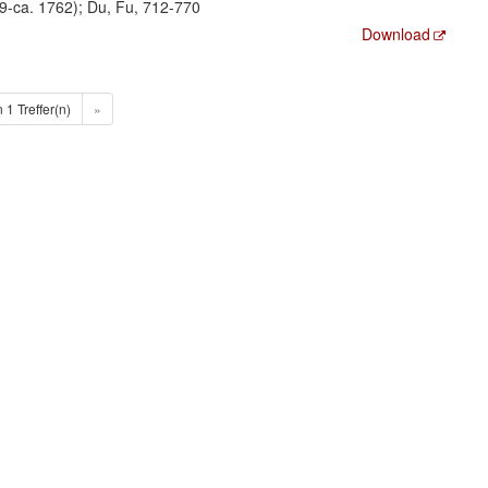
-ca. 1762); Du, Fu, 712-770
Download
n 1 Treffer(n)
»