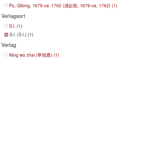
Pu, Qilong, 1679-ca. 1762 (浦起龍, 1679-ca. 1762) (1)
Verlagsort
S.l. (1)
S.l. (S.l.) (1)
Verlag
Ning wo zhai (寧我齋) (1)