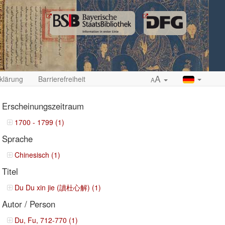
A
klärung
Barrierefreiheit
A
Erscheinungszeitraum
1700 - 1799 (1)
Sprache
ropdown
Chinesisch (1)
Titel
Du Du xin jie (讀杜心解) (1)
Autor / Person
Du, Fu, 712-770 (1)