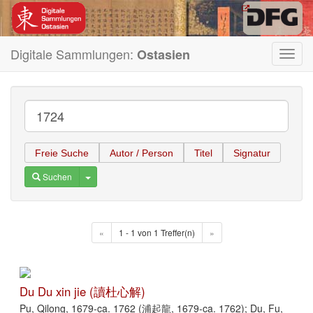
Digitale Sammlungen:
Ostasien
Toggl
navig
Freie Suche
Autor / Person
Titel
Signatur
Toggle Dropdown
Suchen
«
1 - 1 von 1 Treffer(n)
»
Du Du xin jie (讀杜心解)
Pu, Qilong, 1679-ca. 1762 (浦起龍, 1679-ca. 1762); Du, Fu,