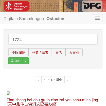
Digitale Sammlungen:
Ostasien
Toggl
navig
不限欄位
作者 / 編者
書名
索書號
Toggle Dropdown
查詢
«
1 - 1 的 1 擊中
»
Tian zhong bei dou gu fo xiao zai yan shou miao jing
(天中北斗古佛消灾延壽妙經)